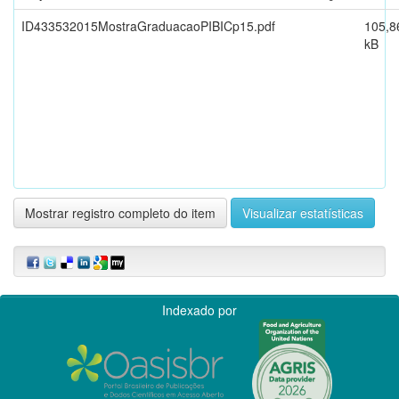
ID433532015MostraGraduacaoPIBICp15.pdf
105,8
kB
Mostrar registro completo do item
Visualizar estatísticas
Indexado por