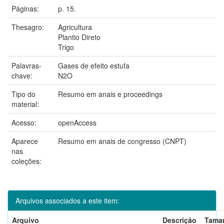
Páginas:
p. 15.
Thesagro:
Agricultura
Plantio Direto
Trigo
Palavras-
Gases de efeito estufa
chave:
N2O
Tipo do
Resumo em anais e proceedings
material:
Acesso:
openAccess
Aparece
Resumo em anais de congresso (CNPT)
nas
coleções:
Arquivos associados a este item:
Arquivo
Descrição
Tama