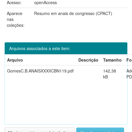
Acesso:
openAccess
Aparece
Resumo em anais de congresso (CPACT)
nas
coleções:
Arquivos associados a este item:
Arquivo
Descrição
Tamanho
Fo
GomesC.B.ANAISXXXIICBN119.pdf
142,38
Ad
kB
PD