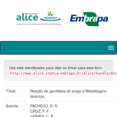
Skip
navigation
Use este identificador para citar ou linkar para este item:
http://www.alice.cnptia.embrapa.br/alice/handle/doc
Título:
Reação de genótipos de sorgo a Meloidogyne
javanica.
Autoria:
PACHECO, D. R.
CRUZ, F. F.
GOMES, C. B.