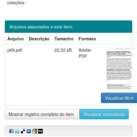
coleções:
Arquivos associados a este item:
Arquivo
Descrição
Tamanho
Formato
p69.pdf
22,32 kB
Adobe
PDF
Visualizar/Abrir
Mostrar registro completo do item
Visualizar estatísticas