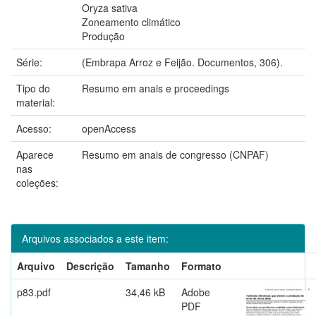
Oryza sativa
Zoneamento climático
Produção
Série:
(Embrapa Arroz e Feijão. Documentos, 306).
Tipo do
Resumo em anais e proceedings
material:
Acesso:
openAccess
Aparece
Resumo em anais de congresso (CNPAF)
nas
coleções:
Arquivos associados a este item:
Arquivo
Descrição
Tamanho
Formato
p83.pdf
34,46 kB
Adobe
PDF