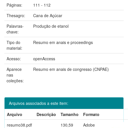
Páginas:
111 - 112
Thesagro:
Cana de Açúcar
Palavras-
Produção de etanol
chave:
Tipo do
Resumo em anais e proceedings
material:
Acesso:
openAccess
Aparece
Resumo em anais de congresso (CNPAE)
nas
coleções:
Arquivos associados a este item:
Arquivo
Descrição
Tamanho
Formato
resumo38.pdf
130,59
Adobe