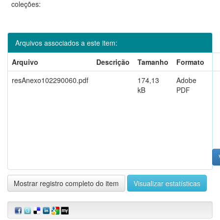
coleções:
Arquivos associados a este item:
Arquivo
Descrição
Tamanho
Formato
resAnexo102290060.pdf
174,13
Adobe
kB
PDF
Mostrar registro completo do item
Visualizar estatísticas