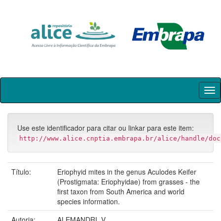
Skip
navigation
Use este identificador para citar ou linkar para este item:
http://www.alice.cnptia.embrapa.br/alice/handle/doc
Título:
Eriophyid mites in the genus Aculodes Keifer
(Prostigmata: Eriophyidae) from grasses - the
first taxon from South America and world
species information.
Autoria:
ALEMANDRI, V.