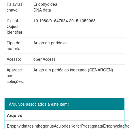
Palavras-
Eriophyoidea
chave:
DNA data
Digital
10.1080/01647954.2015.1050063
Object
Identifier:
Tipo do
Artigo de periódico
material:
Acesso:
openAccess
Aparece
Artigo em periódico indexado (CENARGEN)
nas
coleções:
Arquivos associados a este item:
Arquivo
EriophyidmitesinthegenusAculodesKeiferProstigmataEriophyidaefr