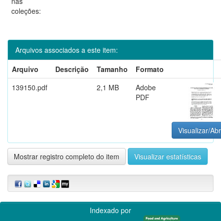
nas
coleções:
Arquivos associados a este item:
Arquivo
Descrição
Tamanho
Formato
139150.pdf
2,1 MB
Adobe
PDF
Visualizar/Abr
Mostrar registro completo do item
Visualizar estatísticas
Indexado por