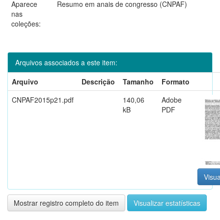
Aparece
Resumo em anais de congresso (CNPAF)
nas
coleções:
Arquivos associados a este item:
Arquivo
Descrição
Tamanho
Formato
CNPAF2015p21.pdf
140,06
Adobe
kB
PDF
Visua
Mostrar registro completo do item
Visualizar estatísticas