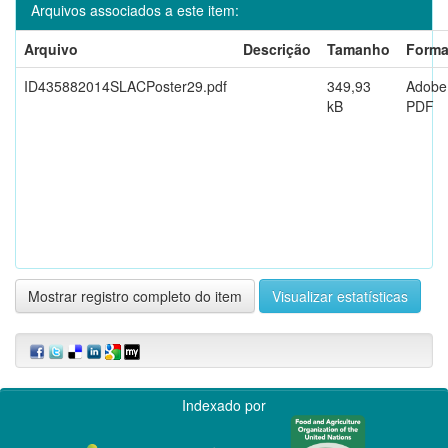
Arquivos associados a este item:
Arquivo
Descrição
Tamanho
Forma
ID435882014SLACPoster29.pdf
349,93
Adobe
kB
PDF
Mostrar registro completo do item
Visualizar estatísticas
Indexado por