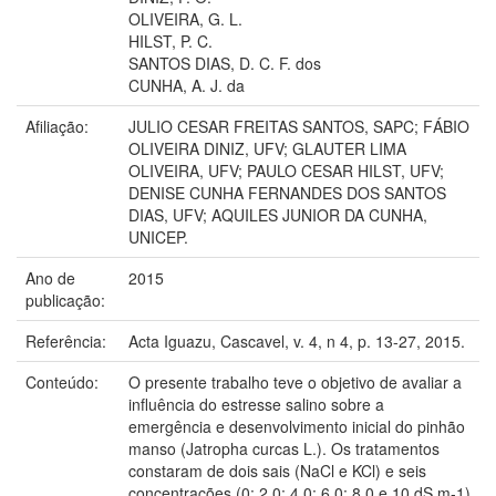
OLIVEIRA, G. L.
HILST, P. C.
SANTOS DIAS, D. C. F. dos
CUNHA, A. J. da
Afiliação:
JULIO CESAR FREITAS SANTOS, SAPC; FÁBIO
OLIVEIRA DINIZ, UFV; GLAUTER LIMA
OLIVEIRA, UFV; PAULO CESAR HILST, UFV;
DENISE CUNHA FERNANDES DOS SANTOS
DIAS, UFV; AQUILES JUNIOR DA CUNHA,
UNICEP.
Ano de
2015
publicação:
Referência:
Acta Iguazu, Cascavel, v. 4, n 4, p. 13-27, 2015.
Conteúdo:
O presente trabalho teve o objetivo de avaliar a
influência do estresse salino sobre a
emergência e desenvolvimento inicial do pinhão
manso (Jatropha curcas L.). Os tratamentos
constaram de dois sais (NaCl e KCl) e seis
concentrações (0; 2,0; 4,0; 6,0; 8,0 e 10 dS.m-1)