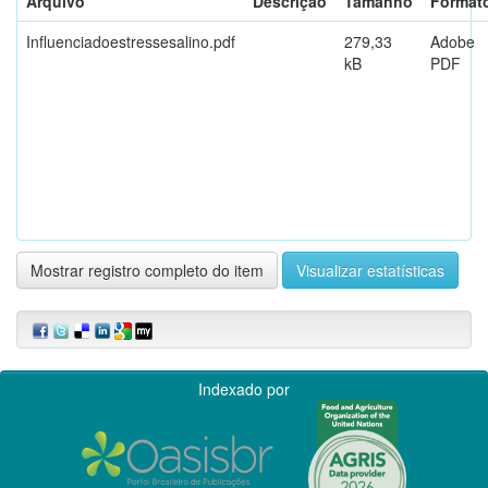
Arquivo
Descrição
Tamanho
Format
Influenciadoestressesalino.pdf
279,33
Adobe
kB
PDF
Mostrar registro completo do item
Visualizar estatísticas
Indexado por