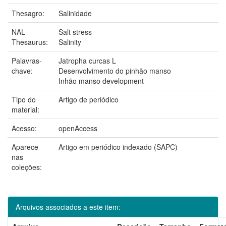
Thesagro:
Salinidade
NAL
Salt stress
Thesaurus:
Salinity
Palavras-
Jatropha curcas L
chave:
Desenvolvimento do pinhão manso
Inhão manso development
Tipo do
Artigo de periódico
material:
Acesso:
openAccess
Aparece
Artigo em periódico indexado (SAPC)
nas
coleções:
Arquivos associados a este item: