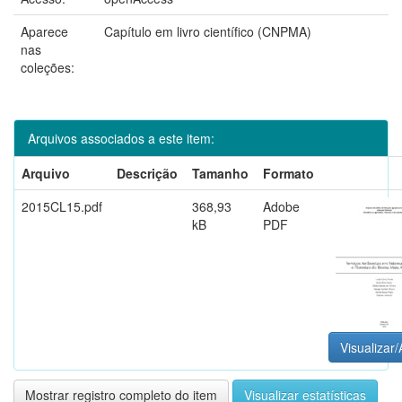
Aparece
Capítulo em livro científico (CNPMA)
nas
coleções:
Arquivos associados a este item:
Arquivo
Descrição
Tamanho
Formato
2015CL15.pdf
368,93
Adobe
kB
PDF
Visualizar/
Mostrar registro completo do item
Visualizar estatísticas