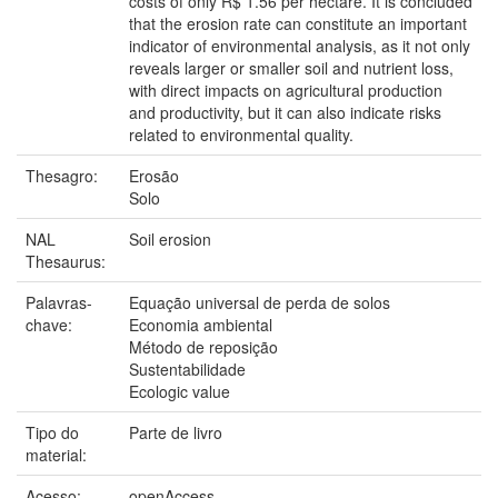
costs of only R$ 1.56 per hectare. It is concluded
that the erosion rate can constitute an important
indicator of environmental analysis, as it not only
reveals larger or smaller soil and nutrient loss,
with direct impacts on agricultural production
and productivity, but it can also indicate risks
related to environmental quality.
Thesagro:
Erosão
Solo
NAL
Soil erosion
Thesaurus:
Palavras-
Equação universal de perda de solos
chave:
Economia ambiental
Método de reposição
Sustentabilidade
Ecologic value
Tipo do
Parte de livro
material:
Acesso:
openAccess