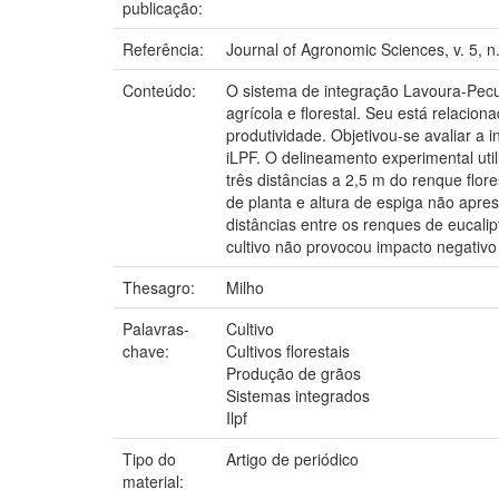
publicação:
Referência:
Journal of Agronomic Sciences, v. 5, n.
Conteúdo:
O sistema de integração Lavoura-Pecuá
agrícola e florestal. Seu está relaci
produtividade. Objetivou-se avaliar a
iLPF. O delineamento experimental uti
três distâncias a 2,5 m do renque flor
de planta e altura de espiga não apres
distâncias entre os renques de eucali
cultivo não provocou impacto negativ
Thesagro:
Milho
Palavras-
Cultivo
chave:
Cultivos florestais
Produção de grãos
Sistemas integrados
Ilpf
Tipo do
Artigo de periódico
material: