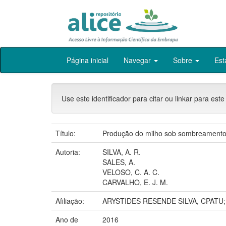
Skip
Página inicial
Navegar
Sobre
Est
navigation
Use este identificador para citar ou linkar para este
Título:
Produção do milho sob sombreamento d
Autoria:
SILVA, A. R.
SALES, A.
VELOSO, C. A. C.
CARVALHO, E. J. M.
Afiliação:
ARYSTIDES RESENDE SILVA, CPATU
Ano de
2016