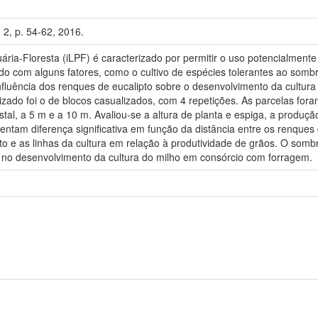
 2, p. 54-62, 2016.
ria-Floresta (iLPF) é caracterizado por permitir o uso potencialment
onado com alguns fatores, como o cultivo de espécies tolerantes ao so
 influência dos renques de eucalipto sobre o desenvolvimento da cultu
lizado foi o de blocos casualizados, com 4 repetições. As parcelas f
estal, a 5 m e a 10 m. Avaliou-se a altura de planta e espiga, a produçã
entam diferença significativa em função da distância entre os renques d
pto e as linhas da cultura em relação à produtividade de grãos. O so
o no desenvolvimento da cultura do milho em consórcio com forragem.