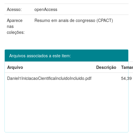
Acesso:
openAccess
Aparece
Resumo em anais de congresso (CPACT)
nas
coleções:
Arquivos associados a este item:
Arquivo
Descrição
Tama
Daniel1IniciacaoCientificaIncluidoIncluido.pdf
54,39