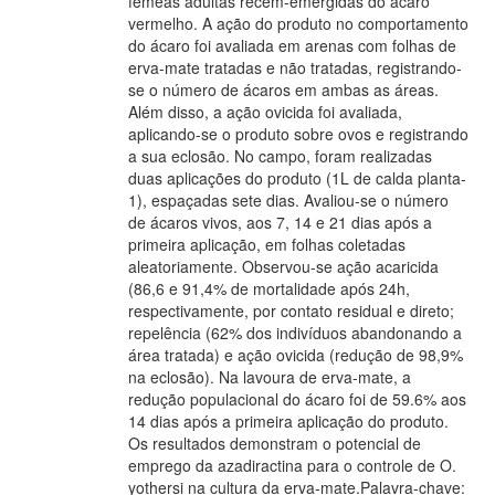
fêmeas adultas recém-emergidas do ácaro
vermelho. A ação do produto no comportamento
do ácaro foi avaliada em arenas com folhas de
erva-mate tratadas e não tratadas, registrando-
se o número de ácaros em ambas as áreas.
Além disso, a ação ovicida foi avaliada,
aplicando-se o produto sobre ovos e registrando
a sua eclosão. No campo, foram realizadas
duas aplicações do produto (1L de calda planta-
1), espaçadas sete dias. Avaliou-se o número
de ácaros vivos, aos 7, 14 e 21 dias após a
primeira aplicação, em folhas coletadas
aleatoriamente. Observou-se ação acaricida
(86,6 e 91,4% de mortalidade após 24h,
respectivamente, por contato residual e direto;
repelência (62% dos indivíduos abandonando a
área tratada) e ação ovicida (redução de 98,9%
na eclosão). Na lavoura de erva-mate, a
redução populacional do ácaro foi de 59.6% aos
14 dias após a primeira aplicação do produto.
Os resultados demonstram o potencial de
emprego da azadiractina para o controle de O.
yothersi na cultura da erva-mate.Palavra-chave: