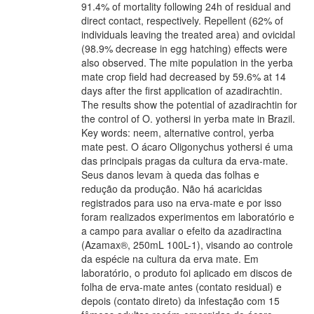
91.4% of mortality following 24h of residual and
direct contact, respectively. Repellent (62% of
individuals leaving the treated area) and ovicidal
(98.9% decrease in egg hatching) effects were
also observed. The mite population in the yerba
mate crop field had decreased by 59.6% at 14
days after the first application of azadirachtin.
The results show the potential of azadirachtin for
the control of O. yothersi in yerba mate in Brazil.
Key words: neem, alternative control, yerba
mate pest. O ácaro Oligonychus yothersi é uma
das principais pragas da cultura da erva-mate.
Seus danos levam à queda das folhas e
redução da produção. Não há acaricidas
registrados para uso na erva-mate e por isso
foram realizados experimentos em laboratório e
a campo para avaliar o efeito da azadiractina
(Azamax®, 250mL 100L-1), visando ao controle
da espécie na cultura da erva mate. Em
laboratório, o produto foi aplicado em discos de
folha de erva-mate antes (contato residual) e
depois (contato direto) da infestação com 15