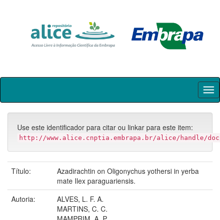
Skip
navigation
Use este identificador para citar ou linkar para este item:
http://www.alice.cnptia.embrapa.br/alice/handle/doc
Título:
Azadirachtin on Oligonychus yothersi in yerba
mate Ilex paraguariensis.
Autoria:
ALVES, L. F. A.
MARTINS, C. C.
MAMPRIM, A. P.