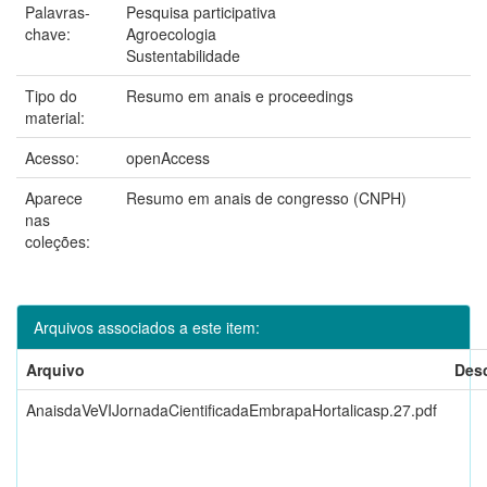
Palavras-
Pesquisa participativa
chave:
Agroecologia
Sustentabilidade
Tipo do
Resumo em anais e proceedings
material:
Acesso:
openAccess
Aparece
Resumo em anais de congresso (CNPH)
nas
coleções:
Arquivos associados a este item:
Arquivo
Des
AnaisdaVeVIJornadaCientificadaEmbrapaHortalicasp.27.pdf