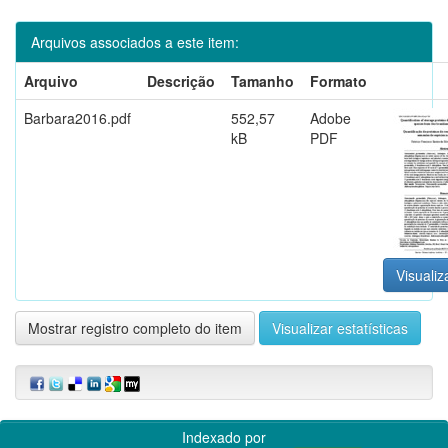
Arquivos associados a este item:
Arquivo
Descrição
Tamanho
Formato
Barbara2016.pdf
552,57
Adobe
kB
PDF
Visualiz
Mostrar registro completo do item
Visualizar estatísticas
Indexado por