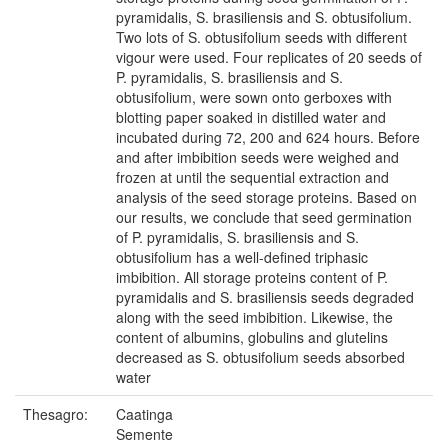
pyramidalis, S. brasiliensis and S. obtusifolium.
Two lots of S. obtusifolium seeds with different
vigour were used. Four replicates of 20 seeds of
P. pyramidalis, S. brasiliensis and S.
obtusifolium, were sown onto gerboxes with
blotting paper soaked in distilled water and
incubated during 72, 200 and 624 hours. Before
and after imbibition seeds were weighed and
frozen at until the sequential extraction and
analysis of the seed storage proteins. Based on
our results, we conclude that seed germination
of P. pyramidalis, S. brasiliensis and S.
obtusifolium has a well-defined triphasic
imbibition. All storage proteins content of P.
pyramidalis and S. brasiliensis seeds degraded
along with the seed imbibition. Likewise, the
content of albumins, globulins and glutelins
decreased as S. obtusifolium seeds absorbed
water
Thesagro:
Caatinga
Semente