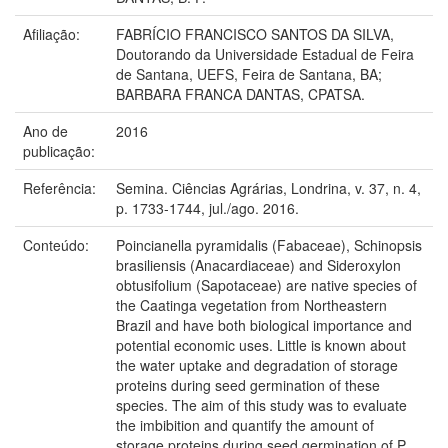
Afiliação:
FABRÍCIO FRANCISCO SANTOS DA SILVA,
Doutorando da Universidade Estadual de Feira
de Santana, UEFS, Feira de Santana, BA;
BARBARA FRANCA DANTAS, CPATSA.
Ano de
2016
publicação:
Referência:
Semina. Ciências Agrárias, Londrina, v. 37, n. 4,
p. 1733-1744, jul./ago. 2016.
Conteúdo:
Poincianella pyramidalis (Fabaceae), Schinopsis
brasiliensis (Anacardiaceae) and Sideroxylon
obtusifolium (Sapotaceae) are native species of
the Caatinga vegetation from Northeastern
Brazil and have both biological importance and
potential economic uses. Little is known about
the water uptake and degradation of storage
proteins during seed germination of these
species. The aim of this study was to evaluate
the imbibition and quantify the amount of
storage proteins during seed germination of P.