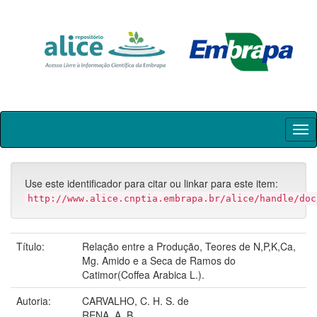
Skip
navigation
Use este identificador para citar ou linkar para este item:
http://www.alice.cnptia.embrapa.br/alice/handle/doc
Título:
Relação entre a Produção, Teores de N,P,K,Ca,
Mg. Amido e a Seca de Ramos do
Catimor(Coffea Arabica L.).
Autoria:
CARVALHO, C. H. S. de
RENA, A. B.