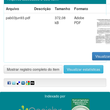
Arquivo
Descrição
Tamanho
Formato
pab03jun93.pdf
372,08
Adobe
kB
PDF
Visualizar
Mostrar registro completo do item
Visualizar estatísticas
Indexado por