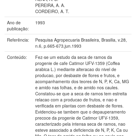
PEREIRA, A. A.
CORDEIRO, A. T.
Ano de
1993
publicação:
Referência:
Pesquisa Agropecuaria Brasileira, Brasilia, v.28,
n.6, p.665-673,jun.1993
Conteúdo:
Fez-se um estudo da seca de ramos da
progenie de cafe Catimor UFV-1359 (Coffea
arabica L.) mediante alteracao do nivel de
producao, por desbaste de flores e frutos, e
acompanhamento dos teores de N, P, K, Ca, MG
e amido nas folhas, e de amido nos caules.
Constatou-se que a seca de ramos tem estreita
relacao com a producao de frutos, e nao e
verificada em plantas com desbaste de flores.
Evidenciou-se tambem que o depauperamento
precoce da progenie de Catimor UFV-1359,
caracterizado pela intensa seca de ramos, nao
esteve associado a deficiencia de N, P, K, Ca ou
Mg. O teor de amido na folha ou no caule nao