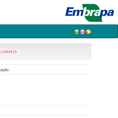
/1054525
tação.