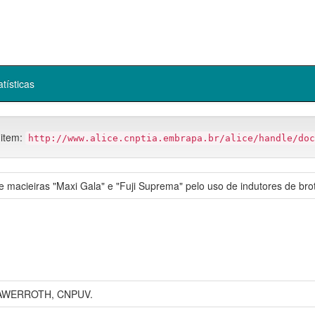
atísticas
 item:
http://www.alice.cnptia.embrapa.br/alice/handle/doc
 macieiras "Maxi Gala" e "Fuji Suprema" pelo uso de indutores de bro
AWERROTH, CNPUV.