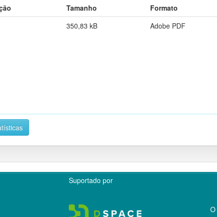
ição
Tamanho
Formato
350,83 kB
Adobe PDF
tísticas
Suportado por
O 