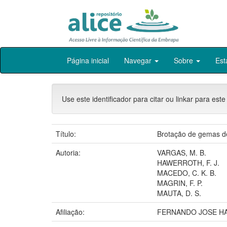
Skip
Página inicial
Navegar
Sobre
Est
navigation
Use este identificador para citar ou linkar para este
Título:
Brotação de gemas de
Autoria:
VARGAS, M. B.
HAWERROTH, F. J.
MACEDO, C. K. B.
MAGRIN, F. P.
MAUTA, D. S.
Afiliação:
FERNANDO JOSE H