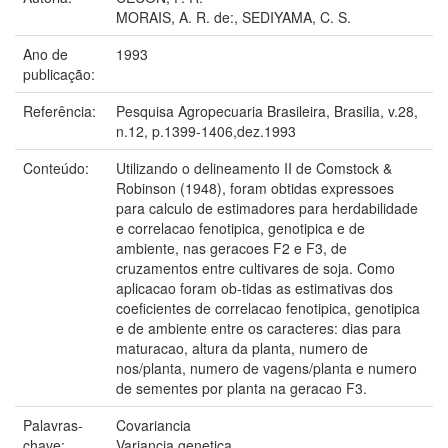
MORAIS, A. R. de:, SEDIYAMA, C. S.
Ano de
1993
publicação:
Referência:
Pesquisa Agropecuaria Brasileira, Brasilia, v.28,
n.12, p.1399-1406,dez.1993
Conteúdo:
Utilizando o delineamento II de Comstock &
Robinson (1948), foram obtidas expressoes
para calculo de estimadores para herdabilidade
e correlacao fenotipica, genotipica e de
ambiente, nas geracoes F2 e F3, de
cruzamentos entre cultivares de soja. Como
aplicacao foram ob-tidas as estimativas dos
coeficientes de correlacao fenotipica, genotipica
e de ambiente entre os caracteres: dias para
maturacao, altura da planta, numero de
nos/planta, numero de vagens/planta e numero
de sementes por planta na geracao F3.
Palavras-
Covariancia
chave:
Variancia genetica