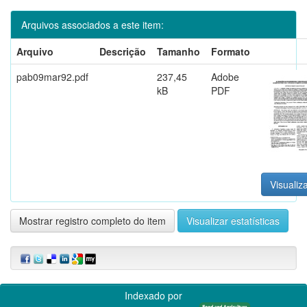
Arquivos associados a este item:
Arquivo
Descrição
Tamanho
Formato
pab09mar92.pdf
237,45
Adobe
kB
PDF
Visualiza
Mostrar registro completo do item
Visualizar estatísticas
Indexado por