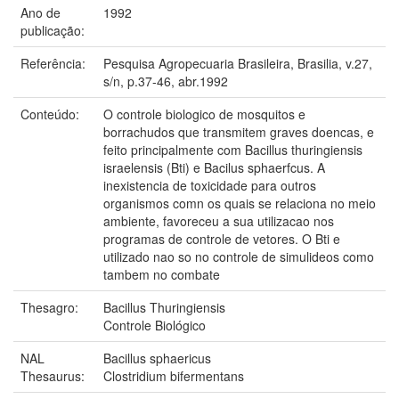
Ano de
1992
publicação:
Referência:
Pesquisa Agropecuaria Brasileira, Brasilia, v.27,
s/n, p.37-46, abr.1992
Conteúdo:
O controle biologico de mosquitos e
borrachudos que transmitem graves doencas, e
feito principalmente com Bacillus thuringiensis
israelensis (Bti) e Bacilus sphaerfcus. A
inexistencia de toxicidade para outros
organismos comn os quais se relaciona no meio
ambiente, favoreceu a sua utilizacao nos
programas de controle de vetores. O Bti e
utilizado nao so no controle de simulideos como
tambem no combate
Thesagro:
Bacillus Thuringiensis
Controle Biológico
NAL
Bacillus sphaericus
Thesaurus:
Clostridium bifermentans