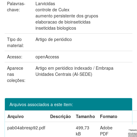
Palavras-
Larvicidas
chave:
controle de Culex
aumento persistente dos grupos
elaboracao de bioinseticidas
inseticidas biologicos
Tipo do
Artigo de periódico
material:
Acesso:
openAccess
Aparece
Artigo em periódico indexado / Embrapa
nas
Unidades Centrais (AI-SEDE)
coleções:
Arquivos associados a este item:
Arquivo
Descrição
Tamanho
Formato
pab04abresp92.pdf
499,73
Adobe
kB
PDF