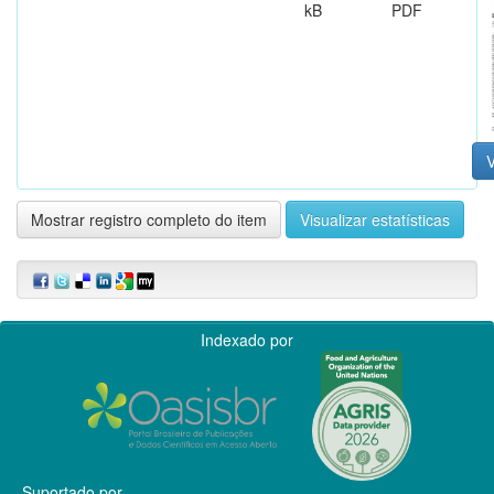
kB
PDF
V
Mostrar registro completo do item
Visualizar estatísticas
Indexado por
Suportado por