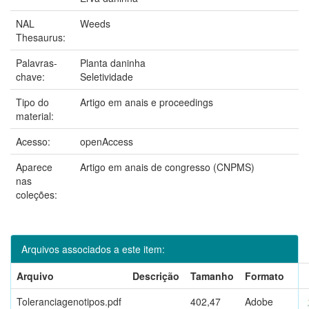
NAL
Weeds
Thesaurus:
Palavras-
Planta daninha
chave:
Seletividade
Tipo do
Artigo em anais e proceedings
material:
Acesso:
openAccess
Aparece
Artigo em anais de congresso (CNPMS)
nas
coleções:
Arquivos associados a este item:
Arquivo
Descrição
Tamanho
Formato
Toleranciagenotipos.pdf
402,47
Adobe