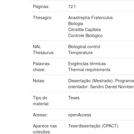
Páginas:
72 f.
Thesagro:
Anastrepha Fraterculus
Biologia
Ceratitis Capitata
Controle Biológico
NAL
Biological control
Thesaurus:
Temperature
Palavras-
Exigências térmicas
chave:
Thermal requirements
Notas:
Dissertação (Mestrado). Programa 
orientador: Sandro Daniel Nornbe
Tipo do
Teses
material:
Acesso:
openAccess
Aparece nas
Tese/dissertação (CPACT)
coleções: