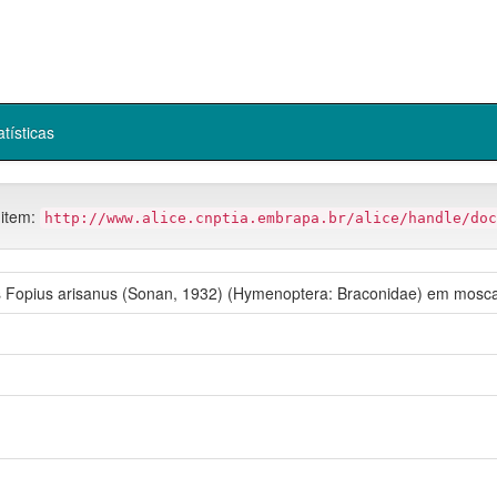
atísticas
 item:
http://www.alice.cnptia.embrapa.br/alice/handle/doc
os Fopius arisanus (Sonan, 1932) (Hymenoptera: Braconidae) em mosca