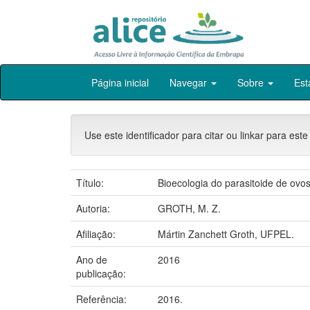
Skip
Página inicial
Navegar
Sobre
Est
navigation
Use este identificador para citar ou linkar para este
Título:
Bioecologia do parasitoide de ov
Autoria:
GROTH, M. Z.
Afiliação:
Mártin Zanchett Groth, UFPEL.
Ano de
2016
publicação:
Referência:
2016.