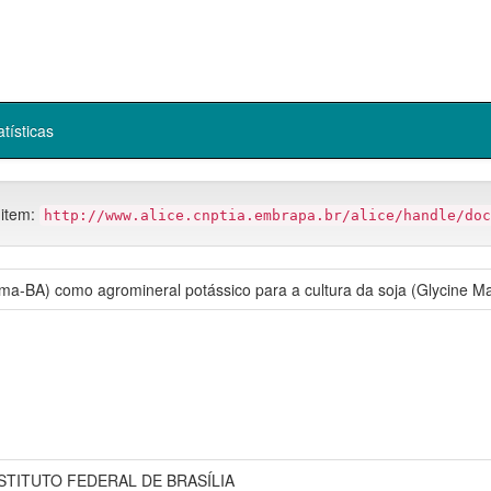
atísticas
 item:
http://www.alice.cnptia.embrapa.br/alice/handle/doc
aíma-BA) como agromineral potássico para a cultura da soja (Glycine Ma
NSTITUTO FEDERAL DE BRASÍLIA