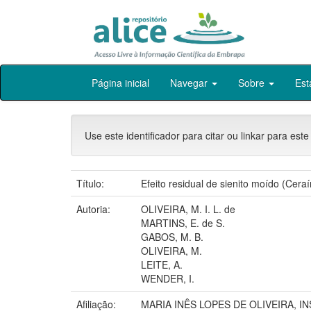
Skip
Página inicial
Navegar
Sobre
Est
navigation
Use este identificador para citar ou linkar para este
Título:
Efeito residual de sienito moído (Cer
Autoria:
OLIVEIRA, M. I. L. de
MARTINS, E. de S.
GABOS, M. B.
OLIVEIRA, M.
LEITE, A.
WENDER, I.
Afiliação:
MARIA INÊS LOPES DE OLIVEIRA, I