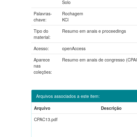
Solo
Palavras-
Rochagem
chave:
KCl
Tipo do
Resumo em anais e proceedings
material:
Acesso:
openAccess
Aparece
Resumo em anais de congresso (CPA
nas
coleções:
Arquivos associados a este item:
Arquivo
Descrição
CPAC13.pdf