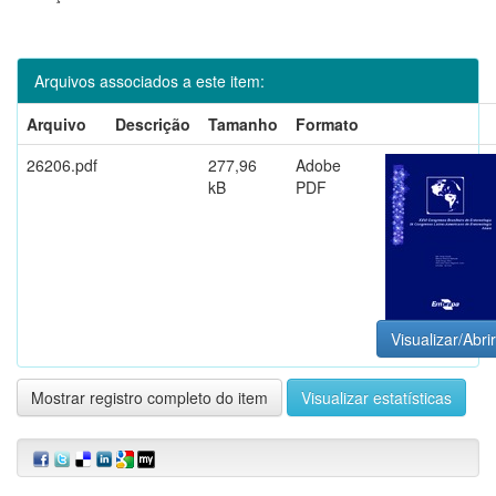
Arquivos associados a este item:
Arquivo
Descrição
Tamanho
Formato
26206.pdf
277,96
Adobe
kB
PDF
Visualizar/Abrir
Mostrar registro completo do item
Visualizar estatísticas