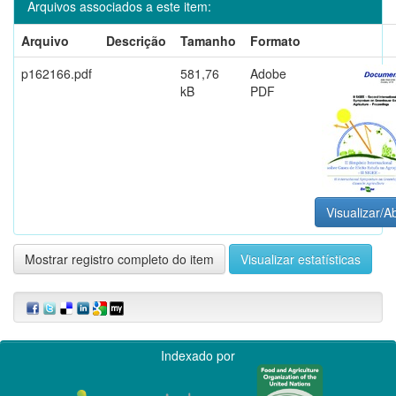
Arquivos associados a este item:
Arquivo
Descrição
Tamanho
Formato
p162166.pdf
581,76
Adobe
kB
PDF
Visualizar/Ab
Mostrar registro completo do item
Visualizar estatísticas
Indexado por