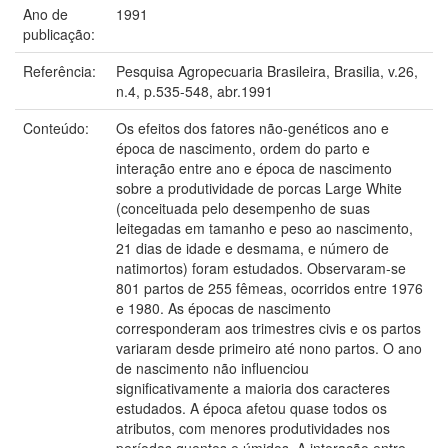
Ano de
1991
publicação:
Referência:
Pesquisa Agropecuaria Brasileira, Brasilia, v.26,
n.4, p.535-548, abr.1991
Conteúdo:
Os efeitos dos fatores não-genéticos ano e
época de nascimento, ordem do parto e
interação entre ano e época de nascimento
sobre a produtividade de porcas Large White
(conceituada pelo desempenho de suas
leitegadas em tamanho e peso ao nascimento,
21 dias de idade e desmama, e número de
natimortos) foram estudados. Observaram-se
801 partos de 255 fêmeas, ocorridos entre 1976
e 1980. As épocas de nascimento
corresponderam aos trimestres civis e os partos
variaram desde primeiro até nono partos. O ano
de nascimento não influenciou
significativamente a maioria dos caracteres
estudados. A época afetou quase todos os
atributos, com menores produtividades nos
períodos quentes e úmidos. A interação entre