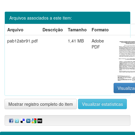
Arquivos associados a este item:
Arquivo
Descrição
Tamanho
Formato
pab12abr91.pdf
1,41 MB
Adobe
PDF
Visualiza
Mostrar registro completo do item
Visualizar estatísticas