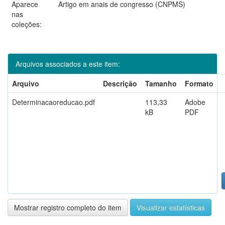
Aparece
Artigo em anais de congresso (CNPMS)
nas
coleções:
Arquivos associados a este item:
Arquivo
Descrição
Tamanho
Formato
Determinacaoreducao.pdf
113,33
Adobe
kB
PDF
Mostrar registro completo do item
Visualizar estatísticas