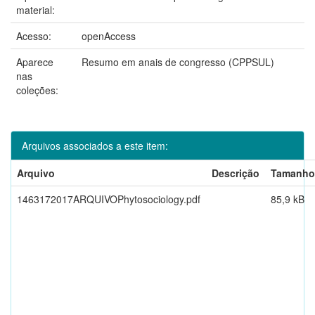
material:
Acesso:
openAccess
Aparece
Resumo em anais de congresso (CPPSUL)
nas
coleções:
Arquivos associados a este item:
Arquivo
Descrição
Tamanho
1463172017ARQUIVOPhytosociology.pdf
85,9 kB