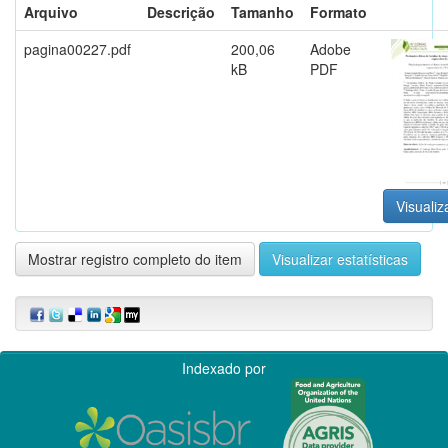
Arquivo
Descrição
Tamanho
Formato
pagina00227.pdf
200,06
Adobe
kB
PDF
Visualiz
Mostrar registro completo do item
Visualizar estatísticas
Indexado por