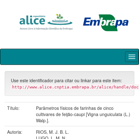
Skip
navigation
Use este identificador para citar ou linkar para este item:
http://www.alice.cnptia.embrapa.br/alice/handle/doc
Título:
Parâmetros físicos de farinhas de cinco
cultivares de feijão-caupi [Vigna unguiculata (L.)
Walp.].
Autoria:
RIOS, M. J. B. L.
LUGO, L. M. N.