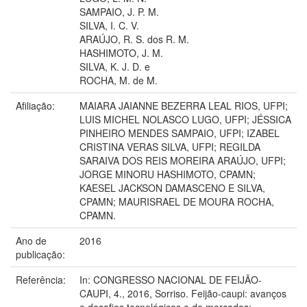
SAMPAIO, J. P. M.
SILVA, I. C. V.
ARAÚJO, R. S. dos R. M.
HASHIMOTO, J. M.
SILVA, K. J. D. e
ROCHA, M. de M.
Afiliação:
MAIARA JAIANNE BEZERRA LEAL RIOS, UFPI;
LUIS MICHEL NOLASCO LUGO, UFPI; JÉSSICA
PINHEIRO MENDES SAMPAIO, UFPI; IZABEL
CRISTINA VERAS SILVA, UFPI; REGILDA
SARAIVA DOS REIS MOREIRA ARAÚJO, UFPI;
JORGE MINORU HASHIMOTO, CPAMN;
KAESEL JACKSON DAMASCENO E SILVA,
CPAMN; MAURISRAEL DE MOURA ROCHA,
CPAMN.
Ano de
2016
publicação:
Referência:
In: CONGRESSO NACIONAL DE FEIJÃO-
CAUPI, 4., 2016, Sorriso. Feijão-caupi: avanços
e desafios tecnológicos e de mercados: