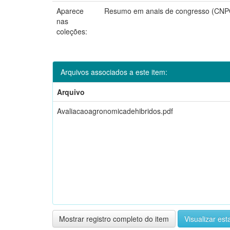
Aparece
Resumo em anais de congresso (CN
nas
coleções:
Arquivos associados a este item:
Arquivo
Avaliacaoagronomicadehibridos.pdf
Mostrar registro completo do item
Visualizar esta