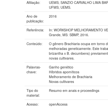
Afiliação:
UEMS; SANZIO CARVALHO LIMA BAR
UFMS; UEMS.
Ano de
2016
publicação:
Referência:
In: WORKSHOP MELHORAMENTO VEGE
Grande, MS: SBMP, 2016.
Conteúdo:
O gênero Brachiaria ocupa em torno de
melhoradas geneticamente. Este trabalh
brizantha x B. decumbens) previament
novas cultivares.
Palavras-
Ganho genético
chave:
Híbridos apomíticos
Melhoramento de Brachiaria
Novas cultivares
Tipo do
Resumo em anais e proceedings
material:
Acesso:
openAccess