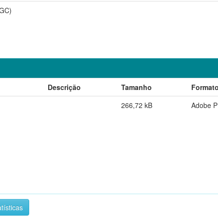
PGC)
Descrição
Tamanho
Format
266,72 kB
Adobe 
tísticas