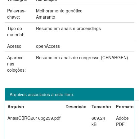
Palavras-
Melhoramento genético
chave:
Amaranto
Tipo do
Resumo em anais e proceedings
material:
Acesso:
openAccess
Aparece
Resumo em anais de congresso (CENARGEN)
nas
coleções:
Arquivos associados a este item:
Arquivo
Descrição
Tamanho
Formato
AnaisCBRG2016pg239.pdf
609,24
Adobe
kB
PDF