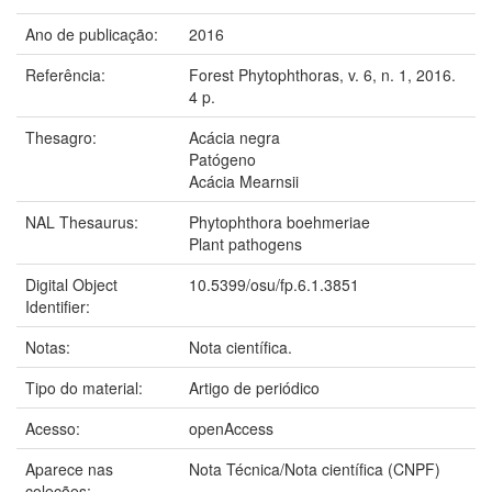
Ano de publicação:
2016
Referência:
Forest Phytophthoras, v. 6, n. 1, 2016.
4 p.
Thesagro:
Acácia negra
Patógeno
Acácia Mearnsii
NAL Thesaurus:
Phytophthora boehmeriae
Plant pathogens
Digital Object
10.5399/osu/fp.6.1.3851
Identifier:
Notas:
Nota científica.
Tipo do material:
Artigo de periódico
Acesso:
openAccess
Aparece nas
Nota Técnica/Nota científica (CNPF)
coleções: