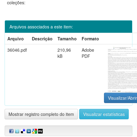
coleções:
Arquivos associados a este item:
Arquivo
Descrição
Tamanho
Formato
36046.pdf
210,96
Adobe
kB
PDF
Visualizar/Abrir
Mostrar registro completo do item
Visualizar estatísticas