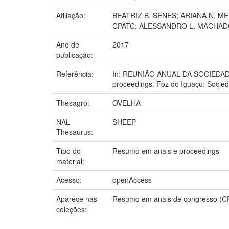
Afiliação:
BEATRIZ B. SENES; ARIANA N. 
CPATC; ALESSANDRO L. MACHADO
Ano de
2017
publicação:
Referência:
In: REUNIÃO ANUAL DA SOCIEDADE B
proceedings. Foz do Iguaçu: Socieda
Thesagro:
OVELHA
NAL
SHEEP
Thesaurus:
Tipo do
Resumo em anais e proceedings
material:
Acesso:
openAccess
Aparece nas
Resumo em anais de congresso (C
coleções: