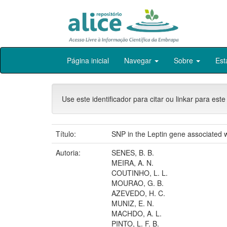
Skip
Página inicial
Navegar
Sobre
Est
navigation
Use este identificador para citar ou linkar para este
Título:
SNP in the Leptin gene associated wi
Autoria:
SENES, B. B.
MEIRA, A. N.
COUTINHO, L. L.
MOURAO, G. B.
AZEVEDO, H. C.
MUNIZ, E. N.
MACHDO, A. L.
PINTO, L. F. B.