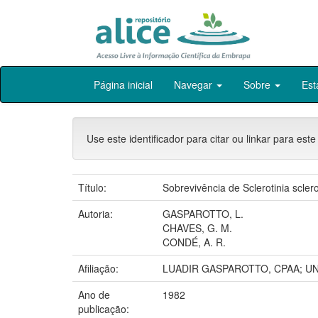
Skip
Página inicial
Navegar
Sobre
Est
navigation
Use este identificador para citar ou linkar para este
Título:
Sobrevivência de Sclerotinia scle
Autoria:
GASPAROTTO, L.
CHAVES, G. M.
CONDÉ, A. R.
Afiliação:
LUADIR GASPAROTTO, CPAA; UN
Ano de
1982
publicação: