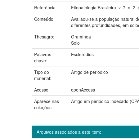
Referência:
Fitopatologia Brasileira, v. 7, n. 2,
Conteúdo:
Avaliaou-se a população natural de
diferentes profundidades, em solo
Thesagro:
Gramínea
Solo
Palavras-
Escleródios
chave:
Tipo do
Artigo de periódico
material:
Acesso:
openAccess
Aparece nas
Artigo em periódico indexado (CP
coleções:
Arquivos associados a este item: