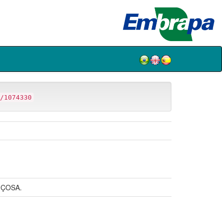
/1074330
IÇOSA.