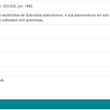
 p. 223-232, jun. 1982.
 escleródios de Sclerotinia sclerotiorium, e sua sobrevivência em solo 
s cultivados com gramíneas.
AA)