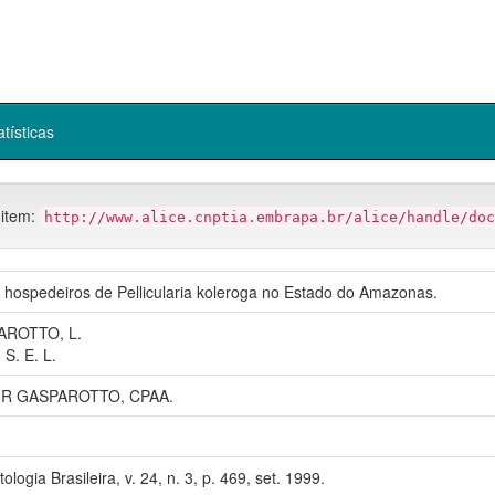
atísticas
 item:
http://www.alice.cnptia.embrapa.br/alice/handle/doc
 hospedeiros de Pellicularia koleroga no Estado do Amazonas.
AROTTO, L.
 S. E. L.
IR GASPAROTTO, CPAA.
tologia Brasileira, v. 24, n. 3, p. 469, set. 1999.