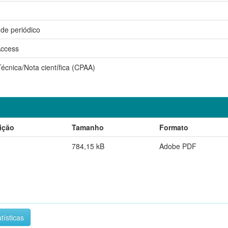
o
 de periódico
ccess
écnica/Nota científica (CPAA)
ição
Tamanho
Formato
784,15 kB
Adobe PDF
tísticas