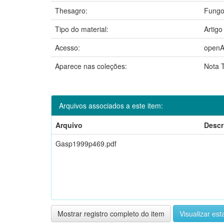
Thesagro:
Fung
Tipo do material:
Artigo
Acesso:
openA
Aparece nas coleções:
Nota T
Arquivos associados a este item:
Arquivo
Descr
Gasp1999p469.pdf
Mostrar registro completo do item
Visualizar esta