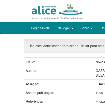
Skip
Página inicial
Navegar
Sobre
Est
navigation
Use este identificador para citar ou linkar para este
Título:
Novos
Autoria:
GASP
SILVA,
Afiliação:
LUAD
Ano de publicação:
1999
Referência:
Fitopa