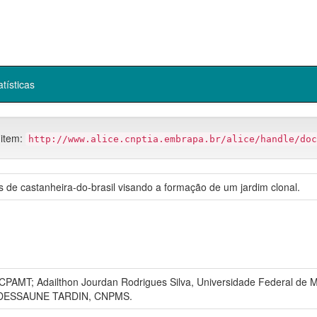
atísticas
 item:
http://www.alice.cnptia.embrapa.br/alice/handle/doc
 de castanheira-do-brasil visando a formação de um jardim clonal.
MT; Adailthon Jourdan Rodrigues Silva, Universidade Federal de Ma
O DESSAUNE TARDIN, CNPMS.