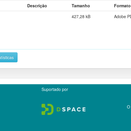
Descrição
Tamanho
Formato
427,28 kB
Adobe P
tísticas
Suportado por
O 