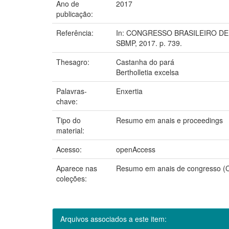
Ano de
2017
publicação:
Referência:
In: CONGRESSO BRASILEIRO DE ME
SBMP, 2017. p. 739.
Thesagro:
Castanha do pará
Bertholletia excelsa
Palavras-
Enxertia
chave:
Tipo do
Resumo em anais e proceedings
material:
Acesso:
openAccess
Aparece nas
Resumo em anais de congresso 
coleções:
Arquivos associados a este item: