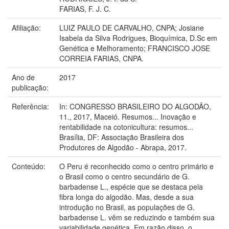
FARIAS, F. J. C.
Afiliação:
LUIZ PAULO DE CARVALHO, CNPA; Josiane
Isabela da Silva Rodrigues, Bioquímica, D.Sc em
Genética e Melhoramento; FRANCISCO JOSE
CORREIA FARIAS, CNPA.
Ano de
2017
publicação:
Referência:
In: CONGRESSO BRASILEIRO DO ALGODÃO,
11., 2017, Maceió. Resumos... Inovação e
rentabilidade na cotonicultura: resumos...
Brasília, DF: Associação Brasileira dos
Produtores de Algodão - Abrapa, 2017.
Conteúdo:
O Peru é reconhecido como o centro primário e
o Brasil como o centro secundário de G.
barbadense L., espécie que se destaca pela
fibra longa do algodão. Mas, desde a sua
introdução no Brasil, as populações de G.
barbadense L. vêm se reduzindo e também sua
variabilidade genética. Em razão disso, o