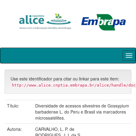
Skip
navigation
Use este identificador para citar ou linkar para este item:
http://www.alice.cnptia.embrapa.br/alice/handle/doc
Título:
Diversidade de acessos silvestres de Gossypium
barbadense L. do Peru e Brasil via marcadores
microssatélites.
Autoria:
CARVALHO, L. P. de
RODRIGUES, J. I. da S.