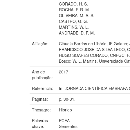
CORADO, H. S.
ROCHA, F. R. M.
OLIVEIRA, M. A. S.
CASTRO, G. G.
MARTINS, W. L.
ANDRADE, D. F. M.
Afiliação:
Cláudia Barrios de Libório, IF G
FRANCISCO JOSE DA SILVA LEDO, 
HUGO SOARES CORADO, CNPGC; F. R. M.
Bosco; W. L. Martins, Universidade Ca
Ano de
2017
publicação:
Referência:
In: JORNADA CIENTÍFICA EMBRAPA GAD
Páginas:
p. 30-31.
Thesagro:
Hibrido
Palavras-
PCEA
chave:
Sementes