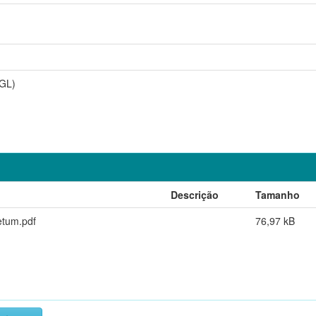
GL)
Descrição
Tamanho
etum.pdf
76,97 kB