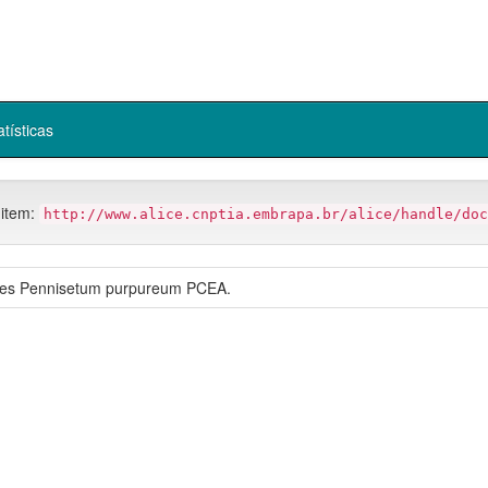
atísticas
 item:
http://www.alice.cnptia.embrapa.br/alice/handle/doc
ntes Pennisetum purpureum PCEA.