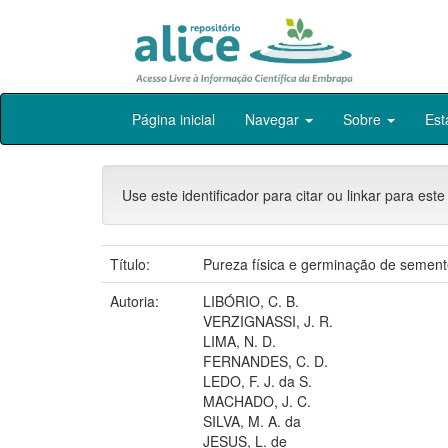
Skip
Página inicial
Navegar
Sobre
Est
navigation
Use este identificador para citar ou linkar para este
Título:
Pureza física e germinação de seme
Autoria:
LIBÓRIO, C. B.
VERZIGNASSI, J. R.
LIMA, N. D.
FERNANDES, C. D.
LEDO, F. J. da S.
MACHADO, J. C.
SILVA, M. A. da
JESUS, L. de