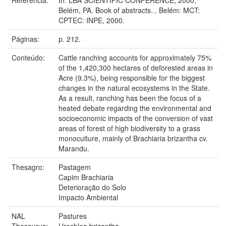
Belém, PA. Book of abstracts... Belém: MCT:
CPTEC: INPE, 2000.
Páginas:
p. 212.
Conteúdo:
Cattle ranching accounts for approximately 75%
of the 1,420,300 hectares of deforested areas in
Acre (9.3%), being responsible for the biggest
changes in the natural ecosystems in the State.
As a result, ranching has been the focus of a
heated debate regarding the environmental and
socioeconomic impacts of the conversion of vast
areas of forest of high biodiversity to a grass
monoculture, mainly of Brachiaria brizantha cv.
Marandu.
Thesagro:
Pastagem
Capim Brachiaria
Deterioração do Solo
Impacto Ambiental
NAL
Pastures
Thesaurus:
Urochloa brizantha