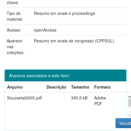
chave:
Tipo do
Resumo em anais e proceedings
material:
Acesso:
openAccess
Aparece
Resumo em anais de congresso (CPPSUL)
nas
coleções:
Arquivos associados a este item:
Arquivo
Descrição
Tamanho
Formato
Souzaetal2005.pdf
395,5 kB
Adobe
PDF
Visual