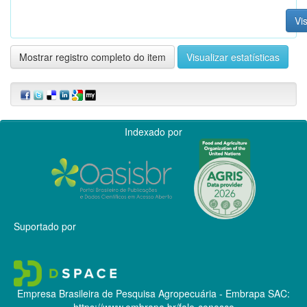
Vis
Mostrar registro completo do item
Visualizar estatísticas
Indexado por
Suportado por
Empresa Brasileira de Pesquisa Agropecuária - Embrapa
SAC:
https://www.embrapa.br/fale-conosco