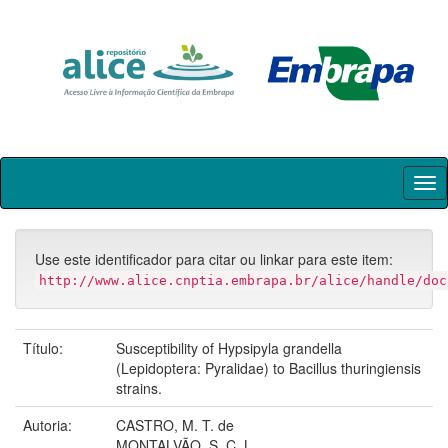
Skip
navigation
Use este identificador para citar ou linkar para este item:
http://www.alice.cnptia.embrapa.br/alice/handle/doc
Título:
Susceptibility of Hypsipyla grandella
(Lepidoptera: Pyralidae) to Bacillus thuringiensis
strains.
Autoria:
CASTRO, M. T. de
MONTALVÃO, S. C. L.