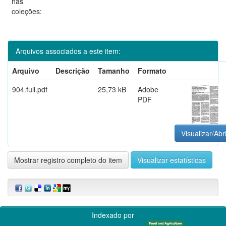
nas
coleções:
Arquivos associados a este item:
Arquivo
Descrição
Tamanho
Formato
904.full.pdf
25,73 kB
Adobe
PDF
Visualizar/Abr
Mostrar registro completo do item
Visualizar estatísticas
Indexado por