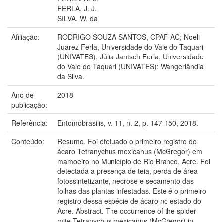
FERLA, J. J.
SILVA, W. da
Afiliação:
RODRIGO SOUZA SANTOS, CPAF-AC; Noeli
Juarez Ferla, Universidade do Vale do Taquari
(UNIVATES); Júlia Jantsch Ferla, Universidade
do Vale do Taquari (UNIVATES); Wangerlândia
da Silva.
Ano de
2018
publicação:
Referência:
Entomobrasilis, v. 11, n. 2, p. 147-150, 2018.
Conteúdo:
Resumo. Foi efetuado o primeiro registro do
ácaro Tetranychus mexicanus (McGregor) em
mamoeiro no Município de Rio Branco, Acre. Foi
detectada a presença de teia, perda de área
fotossintetizante, necrose e secamento das
folhas das plantas infestadas. Este é o primeiro
registro dessa espécie de ácaro no estado do
Acre. Abstract. The occurrence of the spider
mite Tetranychus mexicanus (McGregor) in