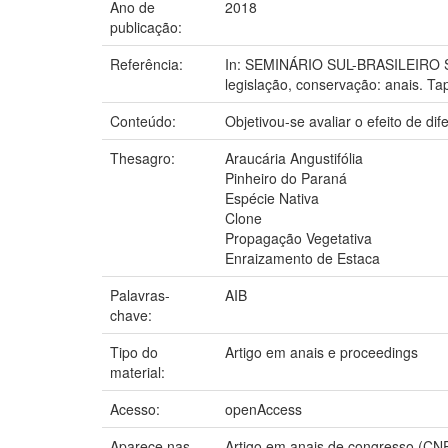
Ano de
2018
publicação:
Referência:
In: SEMINÁRIO SUL-BRASILEIRO S
legislação, conservação: anais. Ta
Conteúdo:
Objetivou-se avaliar o efeito de di
Thesagro:
Araucária Angustifólia
Pinheiro do Paraná
Espécie Nativa
Clone
Propagação Vegetativa
Enraizamento de Estaca
Palavras-
AIB
chave:
Tipo do
Artigo em anais e proceedings
material:
Acesso:
openAccess
Aparece nas
Artigo em anais de congresso (CN