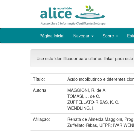
Skip
Página inicial
Navegar
Sobre
Est
navigation
Use este identificador para citar ou linkar para este
Título:
Ácido indolbutírico e diferentes cl
Autoria:
MAGGIONI, R. de A.
TOMASI, J. de C.
ZUFFELLATO-RIBAS, K. C.
WENDLING, I.
Afiliação:
Renata de Almeida Maggioni, Prog
Zuffellato-Ribas, UFPR; IVAR WE