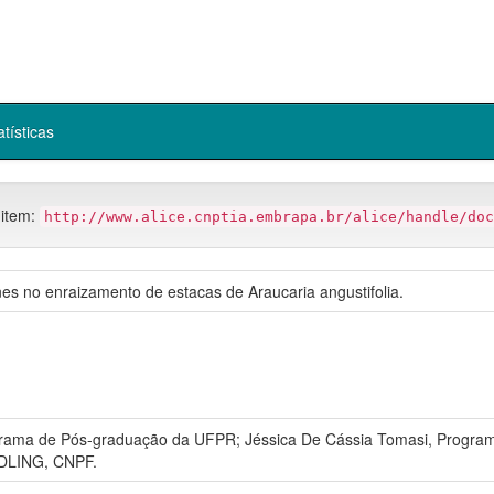
atísticas
 item:
http://www.alice.cnptia.embrapa.br/alice/handle/doc
ones no enraizamento de estacas de Araucaria angustifolia.
rama de Pós-graduação da UFPR; Jéssica De Cássia Tomasi, Program
NDLING, CNPF.