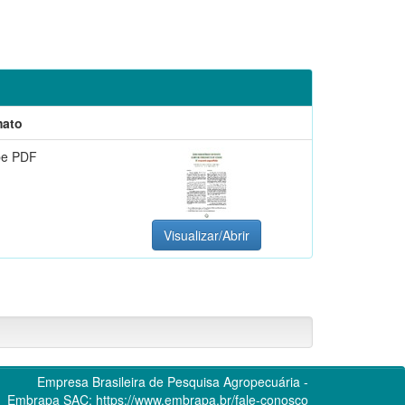
mato
be PDF
Visualizar/Abrir
Empresa Brasileira de Pesquisa Agropecuária -
Embrapa
SAC:
https://www.embrapa.br/fale-conosco