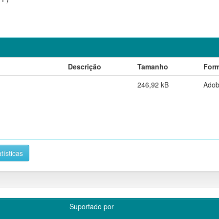
Descrição
Tamanho
For
246,92 kB
Ado
tísticas
Suportado por