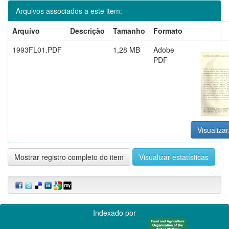
Arquivos associados a este item:
Arquivo
Descrição
Tamanho
Formato
1993FL01.PDF
1,28 MB
Adobe
PDF
Visualizar
Mostrar registro completo do item
Visualizar estatísticas
Indexado por