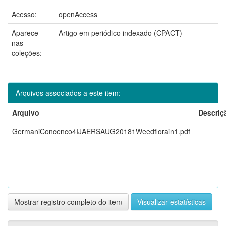
Acesso:
openAccess
Aparece
Artigo em periódico indexado (CPACT)
nas
coleções:
Arquivos associados a este item:
Arquivo
Descriç
GermaniConcenco4IJAERSAUG20181Weedflorain1.pdf
Mostrar registro completo do item
Visualizar estatísticas