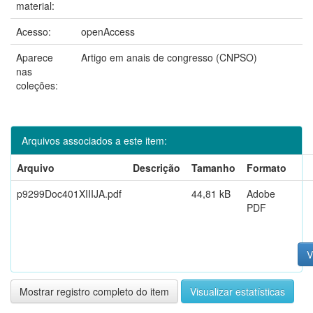
material:
Acesso:
openAccess
Aparece
Artigo em anais de congresso (CNPSO)
nas
coleções:
Arquivos associados a este item:
Arquivo
Descrição
Tamanho
Formato
p9299Doc401XIIIJA.pdf
44,81 kB
Adobe
PDF
V
Mostrar registro completo do item
Visualizar estatísticas